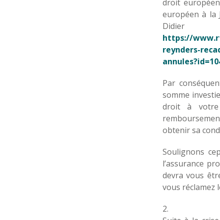
droit européen
européen à la 
Didi
https://www.rt
reynders-recad
annules?id=10
Par conséquen
somme investie 
droit à votr
remboursement 
obtenir sa con
Soulignons ce
l’assurance pro
devra vous être
vous réclamez 
2.