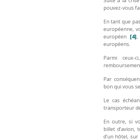
Suite à la cri
pouvez-vous fai
En tant que pas
européenne, vo
européen
[4]
,
européens.
Parmi ceux-c
remboursement d
Par conséquent
bon qui vous s
Le cas échéan
transporteur dev
En outre, si v
billet d’avion, 
d’un hôtel, sur 