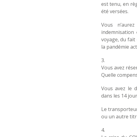
est tenu, en rè
été versées.
Vous n’aurez
indemnisation 
voyage, du fait
la pandémie act
3.
Vous avez rése
Quelle compens
Vous avez le d
dans les 14 jour
Le transporteur
ou un autre tit
4.