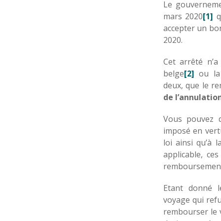
Le gouvernemen
mars 2020
[1]
q
accepter un bon
2020.
Cet arrêté n’a
belge
[2]
ou la 
deux, que le r
de l’annulatio
Vous pouvez d
imposé en vertu
loi ainsi qu’à
applicable, ce
remboursement
Etant donné le
voyage qui refu
rembourser le v